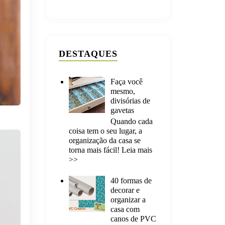
DESTAQUES
Faça você
mesmo,
divisórias de
gavetas
Quando cada
coisa tem o seu lugar, a
organização da casa se
torna mais fácil! Leia mais
>>
40 formas de
decorar e
organizar a
casa com
canos de PVC