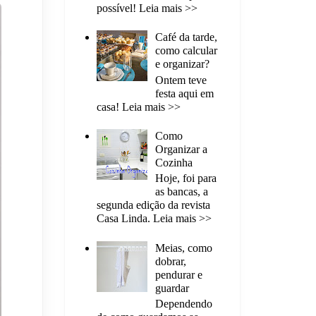
possível! Leia mais >>
Café da tarde,
como calcular
e organizar?
Ontem teve
festa aqui em
casa! Leia mais >>
Como
Organizar a
Cozinha
Hoje, foi para
as bancas, a
segunda edição da revista
Casa Linda. Leia mais >>
Meias, como
dobrar,
pendurar e
guardar
Dependendo