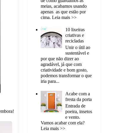
de como guardamos as
meias, acabamos usando
apenas as que estão por
cima. Leia mais >>
10 lixeiras
criativas e
recicladas
Unir o útil ao
sustentável e
por que não dizer ao
agradável, já que com
criatividade e bom gosto,
podemos transformar o que
iria para...
Acabe com a
fresta da porta
Entrada de
 embora!
poeira, insetos
e vento.
Vamos acabar com ela?
Leia mais >>