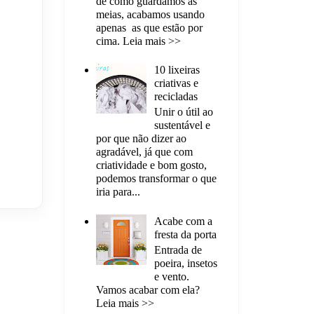
de como guardamos as
meias, acabamos usando
apenas as que estão por
cima. Leia mais >>
10 lixeiras
criativas e
recicladas
Unir o útil ao
sustentável e
por que não dizer ao
agradável, já que com
criatividade e bom gosto,
podemos transformar o que
iria para...
Acabe com a
fresta da porta
Entrada de
poeira, insetos
e vento.
Vamos acabar com ela?
Leia mais >>