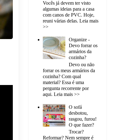
Vocês já devem ter visto
algumas ideias para a casa
com canos de PVC. Hoje,
reuni várias delas. Leia mais
>>
Organize -
Devo forrar os
armários da
cozinha?
Devo ou não
forrar os meus armários da
cozinha? Com qual
material? Essa é uma
pergunta recorrente por
aqui. Leia mais >>
O sofá
desbotou,
rasgou, furou!
O que fazer?
Trocar?
Reformar? Nem sempre é