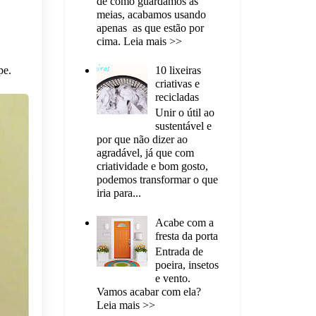
de como guardamos as
meias, acabamos usando
apenas as que estão por
cima. Leia mais >>
pe.
10 lixeiras
criativas e
recicladas
Unir o útil ao
sustentável e
por que não dizer ao
agradável, já que com
criatividade e bom gosto,
podemos transformar o que
iria para...
Acabe com a
fresta da porta
Entrada de
poeira, insetos
e vento.
Vamos acabar com ela?
Leia mais >>