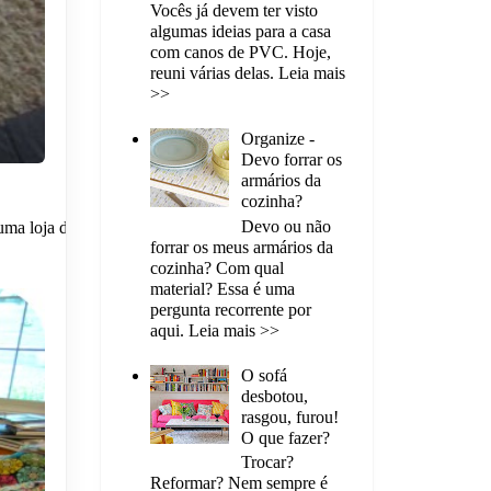
Vocês já devem ter visto
algumas ideias para a casa
com canos de PVC. Hoje,
reuni várias delas. Leia mais
>>
Organize -
Devo forrar os
armários da
cozinha?
Devo ou não
uma loja de
forrar os meus armários da
cozinha? Com qual
material? Essa é uma
pergunta recorrente por
aqui. Leia mais >>
O sofá
desbotou,
rasgou, furou!
O que fazer?
Trocar?
Reformar? Nem sempre é