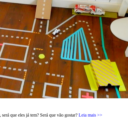
 será que eles já tem? Será que vão gostar?
Leia mais >>