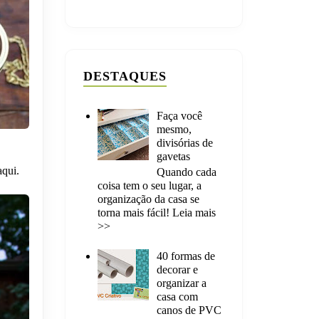
DESTAQUES
Faça você
mesmo,
divisórias de
gavetas
aqui
.
Quando cada
coisa tem o seu lugar, a
organização da casa se
torna mais fácil! Leia mais
>>
40 formas de
decorar e
organizar a
casa com
canos de PVC