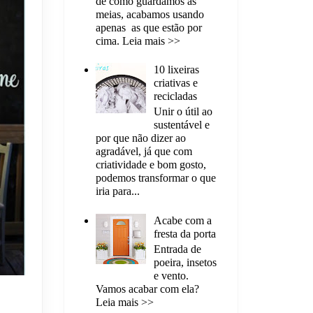
de como guardamos as
meias, acabamos usando
apenas as que estão por
cima. Leia mais >>
10 lixeiras
criativas e
recicladas
Unir o útil ao
sustentável e
por que não dizer ao
agradável, já que com
criatividade e bom gosto,
podemos transformar o que
iria para...
Acabe com a
fresta da porta
Entrada de
poeira, insetos
e vento.
Vamos acabar com ela?
Leia mais >>