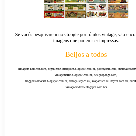
Se vocês pesquisarem no Google por rótulos vintage, vão encon
imagens que podem ser impressas.
Beijos a todos
(Imagens homedit.com, organizedclutterqueen.blogspot.com.br, potterybarn.com, marthastewar
vintagemellie.blogspot.com.br, designsponge.com,
froggoestomarket.blogspot.com.br, cattogallery.co.uk, ivarjanssen.nl, bayfm.com.au, buzz
vintagecandles5.blogspot.com.br
)