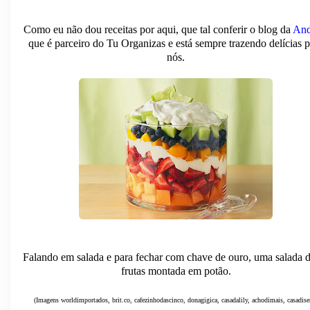
Como eu não dou receitas por aqui, que tal conferir o blog da
And
que é parceiro do Tu Organizas e está sempre trazendo delícias p
nós.
Falando em salada e para fechar com chave de ouro, uma salada 
frutas montada em potão.
(Imagens worldimportados, brit.co, cafezinhodascinco, donagigica, casadalily, achodimais, casadise