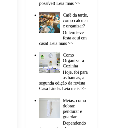
possível! Leia mais >>
Café da tarde,
como calcular
e organizar?
Ontem teve
festa aqui em
casa! Leia mais >>
Como
Organizar a
Cozinha
Hoje, foi para
as bancas, a
segunda edição da revista
Casa Linda. Leia mais >>
Meias, como
dobrar,
pendurar e
guardar
Dependendo