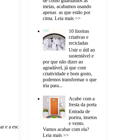
de como guardamos as
meias, acabamos usando
apenas as que estão por
cima. Leia mais >>
10 lixeiras
criativas e
recicladas
Unir o útil ao
sustentável e
por que não dizer ao
agradável, já que com
criatividade e bom gosto,
podemos transformar o que
iria para...
Acabe com a
fresta da porta
Entrada de
poeira, insetos
e vento.
r e a escada,
Vamos acabar com ela?
Leia mais >>