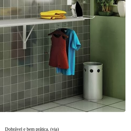
Dobrável e bem prática. (
via
)