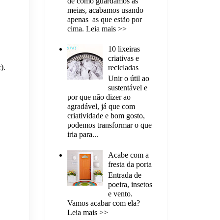
de como guardamos as
meias, acabamos usando
apenas as que estão por
cima. Leia mais >>
10 lixeiras
criativas e
).
recicladas
Unir o útil ao
sustentável e
por que não dizer ao
agradável, já que com
criatividade e bom gosto,
podemos transformar o que
iria para...
Acabe com a
fresta da porta
Entrada de
poeira, insetos
e vento.
Vamos acabar com ela?
Leia mais >>