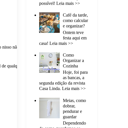
possível! Leia mais >>
Café da tarde,
como calcular
e organizar?
Ontem teve
festa aqui em
casa! Leia mais >>
o nisso não
Como
Organizar a
l de qualquer
Cozinha
Hoje, foi para
as bancas, a
segunda edição da revista
Casa Linda. Leia mais >>
Meias, como
dobrar,
pendurar e
guardar
Dependendo